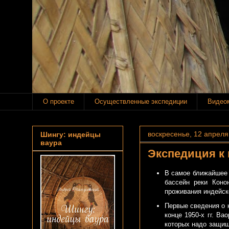
О проекте
Осуществленные экспедиции
Видео
воскресенье, 12 апреля 
Шингу: индейцы
ваура
Экспедиция к
В самое ближайшее 
бассейн реки Коно
проживания индейск
Первые сведения о 
конце 1950-х гг. Ва
которых надо защищ