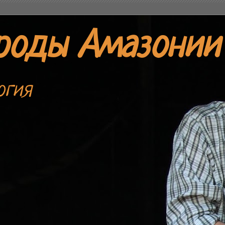
роды Амазонии
огия