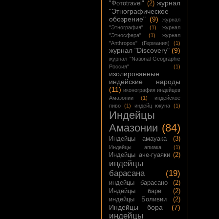
журнал
"Фотоtravel"
(2)
"Этнографическое
обозрение"
(9)
журнал
"Этнография"
(1)
журнал
"Этносфера"
(1)
журнал
"Anthropos" (Германия)
(1)
журнал "Discovery"
(9)
журнал "National Geographic
Россия"
(1)
изолированные
индейские народы
(11)
иконография индейцев
Амазонии
(1)
индейское
пиво
(1)
индейц юкуна
(1)
Индейцы
Амазонии
(84)
Индейцы амауака
(3)
Индейцы апиака
(1)
Индейцы аче-гуаяки
(2)
индейцы
барасана
(19)
индейцы барасано
(2)
Индейцы баре
(2)
индейцы Боливии
(2)
Индейцы бора
(7)
индейцы