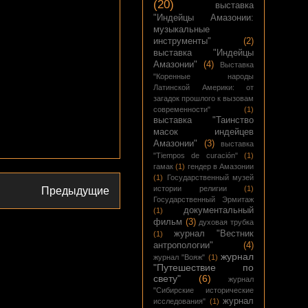
(20)
выставка
"Индейцы Амазонии:
музыкальные
инструменты"
(2)
выставка "Индейцы
Амазонии"
(4)
Выставка
"Коренные народы
Латинской Америки: от
загадок прошлого к вызовам
современности"
(1)
выставка "Таинство
масок индейцев
Амазонии"
(3)
выставка
"Tiempos de curación"
(1)
гамак
(1)
гендер в Амазонии
(1)
Государственный музей
истории религии
(1)
Предыдущие
Государственный Эрмитаж
документальный
(1)
фильм
(3)
духовая трубка
журнал "Вестник
(1)
антропологии"
(4)
журнал
журнал "Вояж"
(1)
"Путешествие по
свету"
(6)
журнал
"Сибирские исторические
журнал
исследования"
(1)