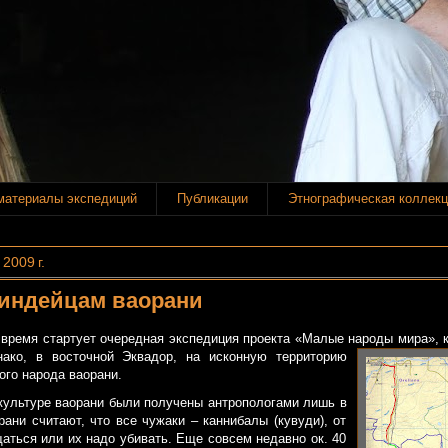
материалы экспедиций
Публикации
Этнографическая коллекц
2009 г.
 индейцам ваорани
время стартует очередная экспедиция проекта «Малые на
роды мира», 
нако, в восточной Эквадор, на исконную территорию
ого народа ваорани.
культуре ваорани были получены антропологами лишь в
орани считают, что все чужаки – каннибалы (кувуди), от
аться или их надо убивать. Еще совсем недавно ок. 40