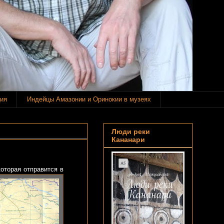
ия
Индейцы Амазонии и Оринокии в музеях
Люди реки
Кананари
которая отправится в