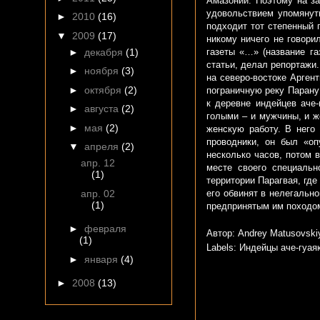
Амазонии. Поэтому на за
удовольствием упомянут
►
2010
(16)
подходит тот степенный 
▼
2009
(17)
никому ничего не говорил
►
декабря
(1)
газеты «…» (название га
статьи, делал репортаж
►
ноября
(3)
на северо-востоке Арген
►
октября
(2)
пограничную реку Парану
к деревне индейцев аче-
►
августа
(2)
голыми – и мужчины, и ж
►
мая
(2)
женскую работу. В него
проводники, он был «оп
▼
апреля
(2)
несколько часов, потом 
апр. 12
месте своего специальн
(1)
территории Парагвая, гд
апр. 02
его обвинят в нелегально
(1)
предпринятым им походом
►
февраля
Автор: Andrey Matusovsk
(1)
Labels:
Индейцы аче-гуая
►
января
(4)
►
2008
(13)