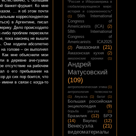
, естественно, с большим
"Россия и Ибероамерика в
й банкет-фуршет. Ко мне
глобализирующемся мире:
казом. … я об этом почти
история и современность"
56th International
(1)
ециальным корреспондентом
Congress of
ться) в Аргентине, писал
Americanists (ICA)
(2)
ерику. Дело происходило
58th International
х-либо проблем пересекли
Congress of
е, пока наконец не вышли
Americanists ICA2025
нь. Они ходили абсолютно
Амазония
(21)
(2)
 на голове – он выполнял
Амазонская кухня
(2)
. Как мне объяснили мои
амазонские хроники
(1)
ли в деревне аче-гуаяки
Андрей
ое отсутствие на рабочем
Матусовский
нал о его пребывании на
р до сих пор боится, что
(109)
 имени в связи с когда-то
антропологическая этика
(1)
антропология телесности
(1)
Аяуаска
(1)
батат
(1)
Большая российская
энциклопедия
(9)
борьба ука-ука
(1)
Бразилия
(12)
БРЭ
(14)
Ваупес
(12)
Венесуэла
(21)
видеоматериалы