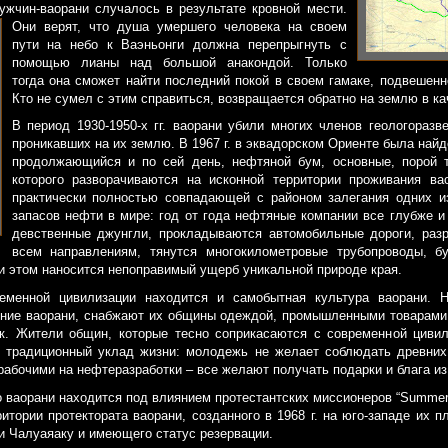
жчин-ваорани случалось в результате кровной мести.
Они верят, что душа умершего человека
на своем
пути на небо к Ваэньонги должна перепрыгнуть с
помощью лианы над большой анакондой. Только
тогда она сможет найти последний покой в своем гамаке, подвешен
Кто не сумел с этим справиться, возвращается обратно на землю в ка
В период 1930-1950-х гг. ваорани убили многих членов геологоразв
проникавших на их землю. В 1967 г. в эквадорском Ориенте была най
продолжающийся и по сей день, нефтяной бум, основные, порой т
которого разворачиваются на исконной территории проживания ва
практически полностью совпадающей с районом залегания одних и
запасов нефти в мире: год от года нефтяные компании все глубже и
девственные джунгли, прокладываются автомобильные дороги, раз
всем направлениям, тянутся многокилометровые трубопроводы, б
и этом наносится непоправимый ущерб уникальной природе края.
еменной цивилизации находится и самобытная культура ваорани. Н
ение ваорани, снабжают их общины одеждой, промышленными товарами
к. Жители общин, которые тесно соприкасаются с современной цивил
ь традиционный уклад жизни: молодежь не желает соблюдать древних
абочими на нефтеразработки – все желают получать подарки и блага из
ваорани находится под влиянием протестантских миссионеров “Summer Inst
итории протектората ваорани, созданного в 1968 г. на юго-западе их 
и Чалуаяаку и имеющего статус резервации.