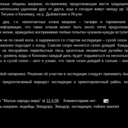
енные общины ваорани, по-прежнему продолжающие вести традицио
чительном удалении друг от друга, еще и сегодня живут между рр. 
 Тигуино и Качияаку, на р. Дьйоветоми и Ясуни.
 два, т.н. неконтактных клана ваорани – тагаири и тароменане 
информация, что таких кланов может быть около пяти) продолжа
 жизни, враждебно воспринимая любые попытки чужаков-кувуди вступить
ом не по своей воле, я задержался со стартом экспедиции – сухой сезон
мазонки подходит к концу. Совсем скоро начнется сезон дождей. Кажд
 на бескрайние первобытные леса, крохотные незаметные ручейки п
, уровень воды в Кононако каждый день будет подыматься на несколько
ь в сухой сезон – зато я узнаю, что такое сезон дождей в сельве – ва
собой напарника. Решение об участии в экспедиции следует принимать бы
н предполагаемый маршрут экспедиции и ориентировочный район, ко
iy
"Малые народы мира"
at
12.4.09
Комментариев нет:
ы ваорани
,
индейцы Эквадора
,
Эквадор
,
экспедиция
,
indians waorani