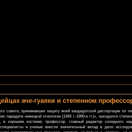
.
дейцах аче-гуаяки и степенном профессо
овета, принимавших защиту моей кандидатской диссертации по те
их парадигм немецкой этнологии (1945 г.-1990-е гг.)», находился степе
, в хорошем костюме, профессор, главный редактор солидного на
 специалисты и ученые внесли значительный вклад в дело исследо