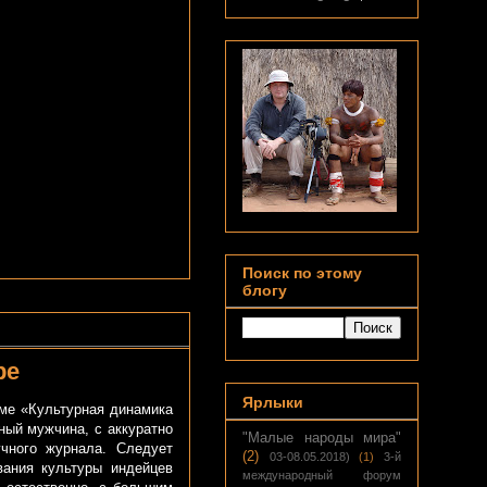
Поиск по этому
блогу
ре
Ярлыки
ме «Культурная динамика
нный мужчина, с аккуратно
"Малые народы мира"
учного журнала. Следует
(2)
03-08.05.2018)
(1)
3-й
вания культуры индейцев
международный форум