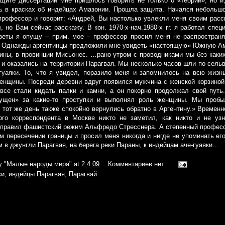
щите диссертации мне пришлось говорить не только о «теории», но и
ь в красках об индейцах Амазонии. Прошла защита. Начался небольшо
профессор и говорит: «Андрей, Вы настолько увлекли меня своим расс
, но Вам сейчас расскажу. В кон. 1970-х-нач.1980-х гг. я работал сп
зеты я опущу – прим. мое – профессор просил меня не распространя
и. Однажды аргентинцы предложили мне увидеть «настоящую» Южную Ам
тины, в провинции Мисьонес. …рано утром с проводниками мы без каки
 и оказались на территории Парагвая. Мы несколько часов шли по сельв
гуаяки. То, что я увидел, поразило меня и запомнилось на всю жиз
енщины. Посреди деревни вдруг появился мужчина с женской корзиной
 все стали кидать палки и камни, а он покорно продолжал свой путь
ущен» за какие-то проступки и выполнял роль женщины. Мы пробы
в тот же день также спокойно вернулись обратно в Аргентину.» Временн
ого корреспондента в Москве никто не заметил, как никто и не уз
е правил фашистский режим Альфредо Стресснера. А степенный профессо
м пересечении границы и просил меня никогда и нигде не упоминать его
 в джунгли Парагвая, на берега реки Параны, к индейцам аче-гуаяки…
iy
"Малые народы мира"
at
2.4.09
Комментариев нет:
ки
,
индейцы Парагвая
,
Парагвай