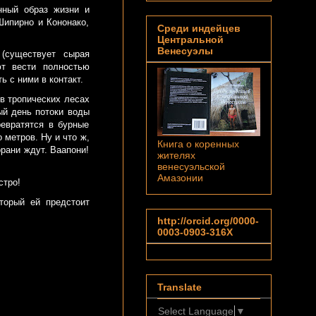
нный образ жизни и
Шипирно и Кононако,
Среди индейцев
Центральной
Венесуэлы
(существует сырая
ют вести полностью
 с ними в контакт.
 в тропических лесах
ый день потоки воды
ревратятся в бурные
 метров. Ну и что ж,
Книга о коренных
орани ждут. Ваапони!
жителях
венесуэльской
Амазонии
стро!
торый ей предстоит
http://orcid.org/0000-
0003-0903-316X
Translate
Select Language
▼