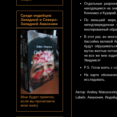
Отдельные разрозн
находящиеся на зна
Кононако и Курарай,
Среди индейцев
Западной и Северо-
По меньшей мере,
Западной Амазонии
неподтвержденная 
изолированный образ
В этот раз, во мног
бассейна великой А
будут обрушиваться
мутно желтые потоки
не все же мне ездит
Увидимся!
P.S. Готов взять с 
На карте обозначе
исследовать.
Автор: Andrey Matusovsk
Мне будет приятно,
Labels:
Амазония
,
Индейц
если вы прочитаете
мою книгу