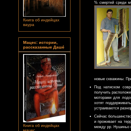
% смертей среди му
Книга об индейцах
ваура
Мацес: истории,
рассказанные Дашé
новые скважины. Пр
Под натиском совр
получить располож
моторами для лодо
хотят поддерживат
устраиваются разнор
Сейчас большинство 
и проживает на терр
Книга об индейцах
между рр. Нушиньо 
мацес