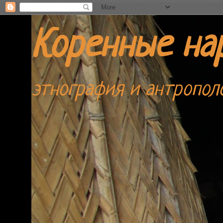
Коренные на
этнография и антропол