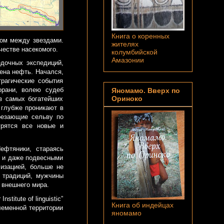
Книга о коренных
ном между звездами.
жителях
честве насекомого.
колумбийской
Амазонии
едочных экспедиций,
дена нефть. Начался,
рагические события
орани, волею судеб
Яномамо. Вверх по
Ориноко
з самых богатейших
 глубже проникают в
резающие сельву по
урятся все новые и
ефтяники, стараясь
 и даже подвесными
изацией, больше не
 традиций, мужчины
 внешнего мира.
itute of linguistic”
Книга об индейцах
племенной территории
яномамо