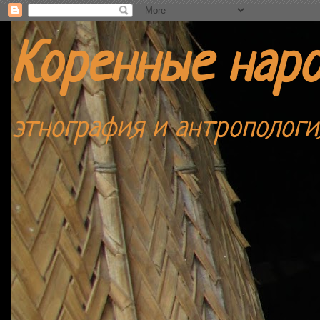
Коренные нар
этнография и антропологи