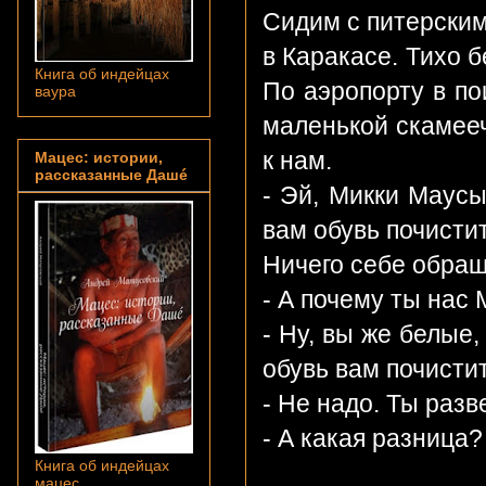
Сидим с питерским
в Каракасе. Тихо 
Книга об индейцах
По аэропорту в по
ваура
маленькой скамееч
к нам.
Мацес: истории,
рассказанные Дашé
- Эй, Микки Маусы
вам обувь почисти
Ничего себе обращ
- А почему ты нас
- Ну, вы же белые,
обувь вам почистит
- Не надо. Ты разв
- А какая разница?
Книга об индейцах
мацес