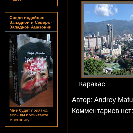
Среди индейцев
Западной и Северо-
Западной Амазонии
Карак
Автор: Andrey Mat
Комментариев нет
Мне будет приятно,
если вы прочитаете
мою книгу