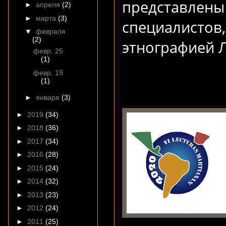
представлены
►
апреля
(2)
►
марта
(3)
специалистов
▼
февраля
(2)
этнографией 
февр. 25
(1)
февр. 19
(1)
►
января
(3)
►
2019
(34)
►
2018
(36)
►
2017
(34)
►
2016
(28)
►
2015
(24)
►
2014
(32)
►
2013
(23)
►
2012
(24)
►
2011
(25)