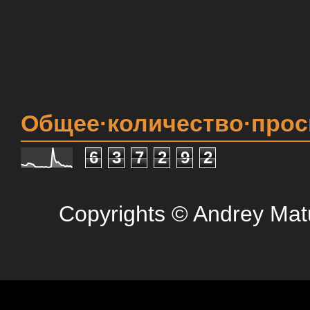
Общее·количество·про
6
3
7
2
9
2
Copyrights © Andrey Mat