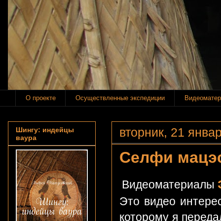
О проекте
Осуществленные экспедиции
Видеоматер
вторник, 21 январ
Шингу: индейцы
ваура
Селфи мацэ
Видеоматериалы
Это видео интерес
которому я переда