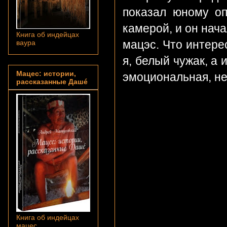
показал юному оп
камерой, и он нача
Книга об индейцах
мацэс. Что интерес
ваура
я, белый чужак, а 
Мацес: истории,
эмоциональная, нес
рассказанные Дашé
Книга об индейцах
мацес