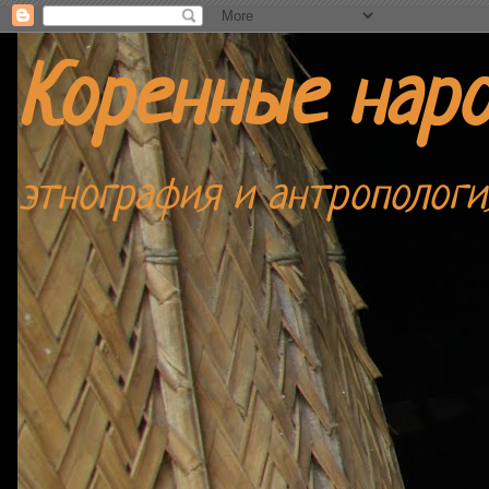
Коренные нар
этнография и антропологи