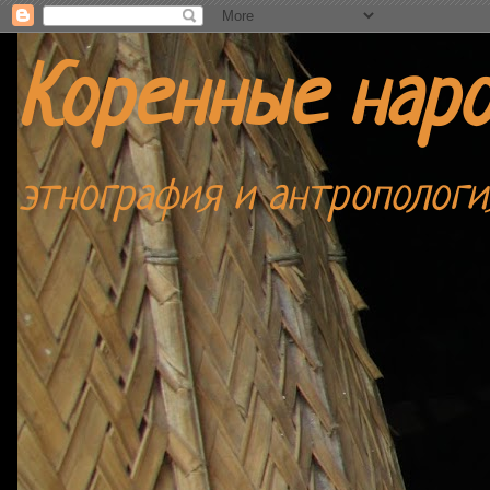
Коренные нар
этнография и антропологи