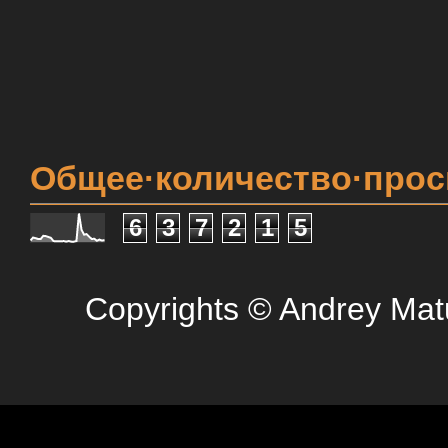
Общее·количество·про
6
3
7
2
1
5
Copyrights © Andrey Mat