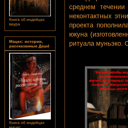
среднем течении
неконтактных этни
Книга об индейцах
проекта пополнил
ваура
юкуна (изготовле
Мацес: истории,
ритуала муньэко. 
рассказанные Дашé
Книга об индейцах
мацес