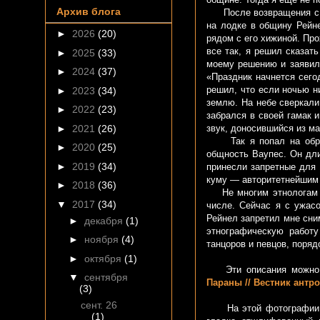
Архив блога
После возвращения с Го
на лодке в общину Рейн
►
2026
(20)
рядом с его хижиной. Про
все так, я решил сказат
►
2025
(33)
моему решению и заявил,
►
2024
(37)
«Праздник начнется сего
решил, что если ночью н
►
2023
(34)
землю. На небе сверкали
►
2022
(23)
забрался в своей гамак 
звук, доносившийся из ма
►
2021
(26)
Так я попал на обряд 
►
2020
(25)
общность Ваупес. Он дли
►
2019
(34)
принесли запретные для 
куму — авторитетнейшим 
►
2018
(36)
Не многим этнологам и 
▼
2017
(34)
числе. Сейчас я с ужас
Рейнел запретил мне сни
►
декабря
(1)
этнографическую работу
►
ноября
(4)
танцоров и певцов, поряд
►
октября
(1)
Эти описания можно н
▼
сентября
Параны // Вестник антроп
(3)
сент. 26
На этой фотографии я 
(1)