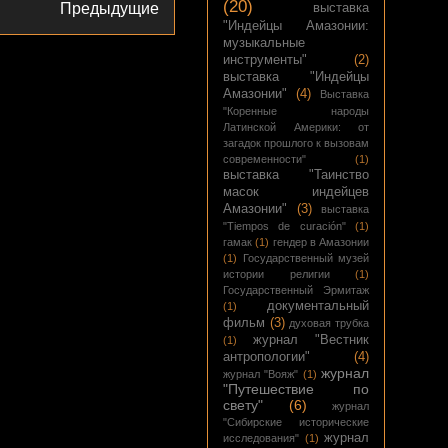
(20)
Предыдущие
выставка
"Индейцы Амазонии:
музыкальные
инструменты"
(2)
выставка "Индейцы
Амазонии"
(4)
Выставка
"Коренные народы
Латинской Америки: от
загадок прошлого к вызовам
современности"
(1)
выставка "Таинство
масок индейцев
Амазонии"
(3)
выставка
"Tiempos de curación"
(1)
гамак
(1)
гендер в Амазонии
(1)
Государственный музей
истории религии
(1)
Государственный Эрмитаж
документальный
(1)
фильм
(3)
духовая трубка
журнал "Вестник
(1)
антропологии"
(4)
журнал
журнал "Вояж"
(1)
"Путешествие по
свету"
(6)
журнал
"Сибирские исторические
журнал
исследования"
(1)