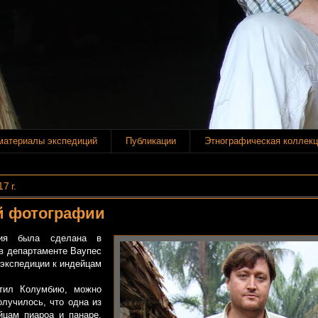
материалы экспедиций
Публикации
Этнографическая коллекц
7 г.
й фотографии
была сделана в
в департаменте Ваупес
я экспедиции к индейцам
ил Колумбию, можно
олучилось, что одна из
йцам пиароа и панаре,