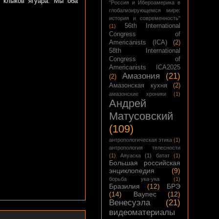
з клыков ягуара. Мы оба
"Россия и Ибероамерика в
глобализирующемся мире:
история и современность"
56th International
(1)
Congress of
Americanists (ICA)
(2)
58th International
Congress of
Americanists ICA2025
Амазония
(21)
(2)
Амазонская кухня
(2)
амазонские хроники
(1)
Андрей
Матусовский
(109)
антропологическая этика
(1)
антропология телесности
(1)
Аяуаска
(1)
батат
(1)
Большая российская
энциклопедия
(9)
борьба ука-ука
(1)
Бразилия
(12)
БРЭ
(14)
Ваупес
(12)
Венесуэла
(21)
видеоматериалы