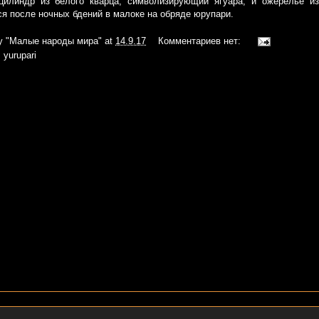
илиндр из белого кварца, символизирующий ягуара, и ожерелье и
я после ночных бдений в малоке на обряде юрупари.
iy
"Малые народы мира"
at
14.9.17
Комментариев нет:
,
yurupari