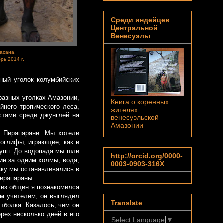
Среди индейцев
Центральной
Венесуэлы
расана,
рь 2014 г.
ный уголок колумбийских
разных уголках Амазонии,
Книга о коренных
йнего тропического леса,
жителях
естами среди джунглей на
венесуэльской
Амазонии
 Пирапаране. Мы хотели
роглифы, играющие, как и
рупп. До водопада мы шли
http://orcid.org/0000-
ин за одним холмы, вода,
0003-0903-316X
вку мы останавливались в
Пирапараны.
из общин я познакомился
ым учителем, он выглядел
Translate
тболка. Казалось, чем он
рез несколько дней в его
Select Language
▼