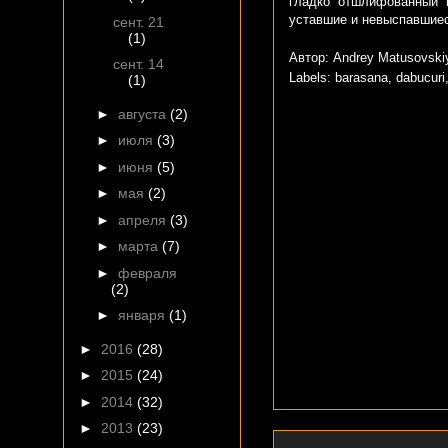
гладко отшлифованный ц
уставшие и невыспавшиес
сент. 21
(1)
Автор: Andrey Matusovsk
сент. 14
Labels:
barasana
,
dabucuri
(1)
►
августа
(2)
►
июля
(3)
►
июня
(5)
►
мая
(2)
►
апреля
(3)
►
марта
(7)
►
февраля
(2)
►
января
(1)
►
2016
(28)
►
2015
(24)
►
2014
(32)
►
2013
(23)