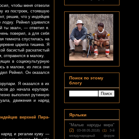
сил, чтобы меня отвезли
у из построек, стоявшую
нт, решив, что у индейцев
е лодку. Рейнел удивился
й ты звал», — ответил я.
чень поверил, а для себя
ая темнота спустилась на
деревне царила тишина. Я
хой басистый раскатистый
, отправился в малоку.
ящих в социокультурную
сь в малоке, из леса они
идел Рейнел. Он оказался
Поиск по этому
блогу
рупари. Я оказался в их
асов до начала юрупари.
улезно выполнял рутинную
туала, движения и наряд
Ярлыки
индейцев верхней Пира-
"Малые народы мира"
(2)
03-08.05.2018)
(1)
3-й
наряд и регалии куму —
международный форум