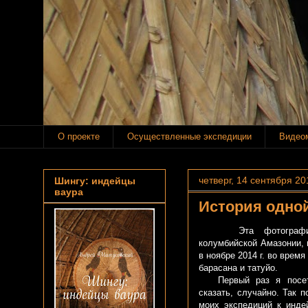
О проекте
Осуществленные экспедиции
Видео
четверг, 14 сентября 201
Шингу: индейцы
ваура
История одно
Эта фотография 
колумбийской Амазонии, 
в ноябре 2014 г. во врем
барасана и татуйо.
Первый раз я посет
сказать, случайно. Так п
моих экспедиций к инде