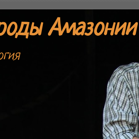
роды Амазонии
огия