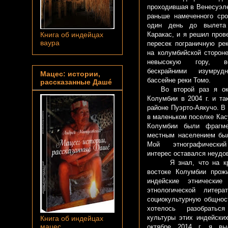
проходившая в Венесуэле 
раньше намеченного сро
один день до вылета 
Каракас, и я решил пров
Книга об индейцах
ваура
пересек пограничную ре
на колумбийской стороне
невысокую гору, в
бескрайними изумру
Мацес: истории,
бассейне реки Томо.
рассказанные Дашé
Во второй раз я оказ
Колумбии в 2004 г. и та
районе Пуэрто-Аякучо. В 
в маленьком поселке Кас
Колумбии были фрагме
местным населением бы
Мой этнографический
интерес оставался неудо
Я знал, что на край
востоке Колумбии прож
индейские этнические
этнологической литера
социокультурную общнос
хотелось разобратьс
культуры этих индейски
Книга об индейцах
мацес
октябре 2014 г. я вы