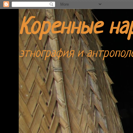
Коренные на
этнография и антропол