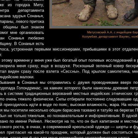
ке из городка Миту,
ентра департамента
асана эдурья Сонанья,
параны, левого притока
м общины был знаком
омог мне организовать
Матусовский А.А. с индейцем ба
Колумбия, департамент Ваупес, нояб
тан Сонанья любезно
общину. В Сонанья есть
олоса, устроенная первыми миссионерами, прибывшими в этот отдален
г.
тому времени у меня уже был богатый опыт полевых исследований в 
окорила меня сразу, еще в воздухе. Роскошный зеленый ковер бескра
стал виден сразу после взлета «Сессны». Под крылом самолетика, м
индейские малоки.
вания в Сонанья мы отправились с двумя проводниками вверх по
одопада Голондринас, на камнях которого были нанесены древние пет
ь в системе традиционных верований местных индейских этнических г
ло очень тяжело физически. Силы отбирали постоянно следовавшие од
й приходилось идти в воде по пояс, высокая влажность, жара. На ноче
ня мы посетили несколько общин барасана таэвано и татуйо на берегах 
л не только тяжелым, но познавательным и информативным. В одной 
вано по имени Рейнел. Несмотря на то, что он был капитаном и местн
сокого роста, в очках, в современной креольской одежде — шорты и фу
нел пригласил на какой-то праздник, который должен был состояться че
онял, какая это была для меня огромнейшая этнографическая удача.