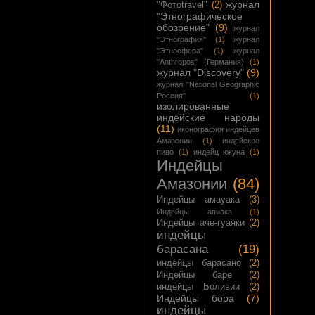
журнал
"Фотоtravel"
(2)
"Этнографическое
обозрение"
(9)
журнал
"Этнография"
(1)
журнал
"Этносфера"
(1)
журнал
"Anthropos" (Германия)
(1)
журнал "Discovery"
(9)
журнал "National Geographic
Россия"
(1)
изолированные
индейские народы
(11)
иконография индейцев
Амазонии
(1)
индейское
пиво
(1)
индейц юкуна
(1)
Индейцы
Амазонии
(84)
Индейцы амауака
(3)
Индейцы апиака
(1)
Индейцы аче-гуаяки
(2)
индейцы
барасана
(19)
индейцы барасано
(2)
Индейцы баре
(2)
индейцы Боливии
(2)
Индейцы бора
(7)
индейцы