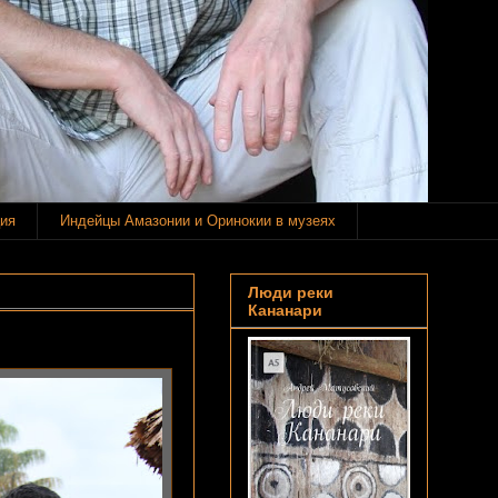
ия
Индейцы Амазонии и Оринокии в музеях
Люди реки
Кананари