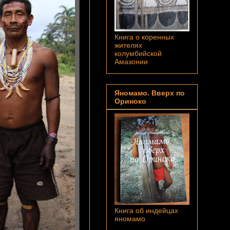
Книга о коренных
жителях
колумбийской
Амазонии
Яномамо. Вверх по
Ориноко
Книга об индейцах
яномамо