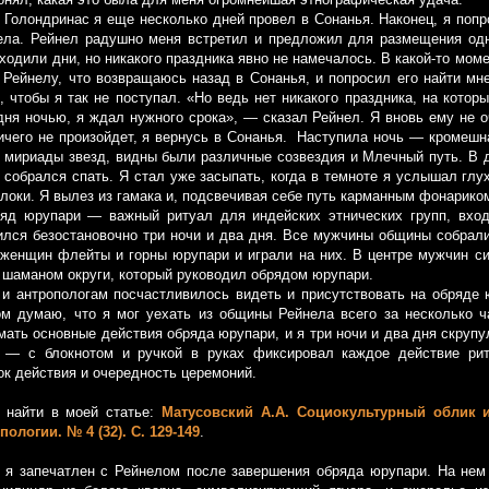
лондринас я еще несколько дней провел в Сонанья. Наконец, я попро
ела. Рейнел радушно меня встретил и предложил для размещения одн
ходили дни, но никакого праздника явно не намечалось. В какой-то моме
ь Рейнелу, что возвращаюсь назад в Сонанья, и попросил его найти мн
 чтобы я так не поступал. «Но ведь нет никакого праздника, на которы
дня ночью, я ждал нужного срока», — сказал Рейнел. Я вновь ему не о
ичего не произойдет, я вернусь в Сонанья. Наступила ночь — кромешн
 мириады звезд, видны были различные созвездия и Млечный путь. В 
и собрался спать. Я стал уже засыпать, когда в темноте я услышал глу
локи. Я вылез из гамака и, подсвечивая себе путь карманным фонариком
юрупари — важный ритуал для индейских этнических групп, вход
лся безостановочно три ночи и два дня. Все мужчины общины собрали
женщин флейты и горны юрупари и играли на них. В центре мужчин с
шаманом округи, который руководил обрядом юрупари.
антропологам посчастливилось видеть и присутствовать на обряде ю
ом думаю, что я мог уехать из общины Рейнела всего за несколько ч
мать основные действия обряда юрупари, и я три ночи и два дня скруп
 — с блокнотом и ручкой в руках фиксировал каждое действие ри
ок действия и очередность церемоний.
айти в моей статье:
Матусовский А.А. Социокультурный облик 
ологии. № 4 (32). С. 129-149
.
запечатлен с Рейнелом после завершения обряда юрупари. На нем 