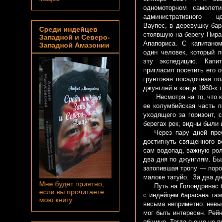
одномоторном самолети
административного ц
Ваупес, в деревушку бар
Среди индейцев
стоявшую на берегу Пира
Западной и Северо-
Апапориса. С капитано
Западной Амазонии
один человек, который п
эту экспедицию. Капи
пригласил посетить его 
грунтовая посадочная п
джунглей в конце 1960-х г
Несмотря на то, что к э
ее колумбийская часть п
уходящего за горизонт, 
берегах рек, видны были 
Через пару дней пребы
достигнуть священного в
сам водопад, важную рол
два дня по джунглям. Бы
затопившая тропу — поро
малоке татуйо. За два д
Мне будет приятно,
Путь на Голондринас бы
если вы прочитаете
с индейцем барасана таэ
мою книгу
весьма неприметно: невы
мог быть интересен. Рей
общине. Тогда я еще не п