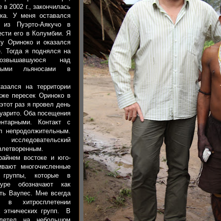
в 2002 г., закончилась
ка. У меня оставался
из Пуэрто-Аякучо в
ести его в Колумбии. Я
ку Ориноко и оказался
. Тогда я поднялся на
озвышавшуюся над
дными льяносами в
ался на территории
кже пересек Ориноко в
этот раз я провел день
уарито. Оба посещения
нтарными. Контакт с
л непродолжительным.
 исследовательский
влетворенным.
нем востоке и юго-
ивают многочисленные
 группы, которые в
туре обозначают как
ть Ваупес. Мне всегда
я в хитросплетении
х этнических групп. В
летел на небольшом