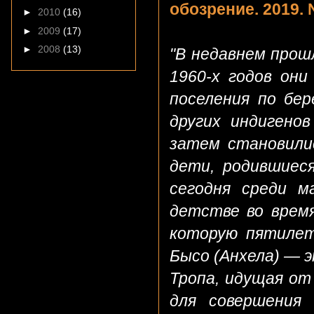
обозрение. 2019. 
►
2010
(16)
►
2009
(17)
►
2008
(13)
"В недавнем прош
1960-х годов они
поселения по бер
других индигено
затем становилис
дети, родившиес
сегодня среди м
детстве во время
которую пятилет
Бысо (Анхела) — э
Тропа, идущая от
для совершения 