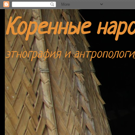
Коренные нар
этнография и антропологи