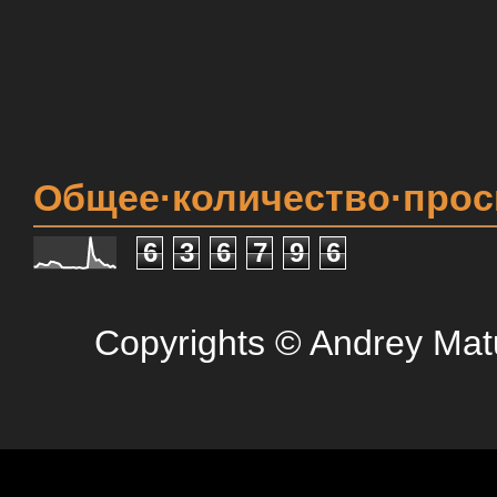
Общее·количество·про
6
3
6
7
9
6
Copyrights © Andrey Mat