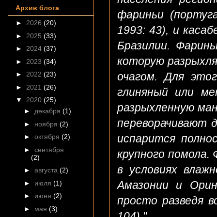
Архив блога
фариньи (португа
►
2026
(20)
1993: 43), и касаб
►
2025
(33)
Бразилии. Фарин
►
2024
(37)
которую разрыхля
►
2023
(34)
очагом. Для это
►
2022
(23)
►
2021
(26)
глиняный или ме
▼
2020
(25)
разрыхленную ма
►
декабря
(1)
переворачивают д
►
ноября
(2)
испарится полно
►
октября
(2)
►
сентября
крупного помола.
(2)
в условиях влаж
►
августа
(2)
Амазонии и Орин
►
июля
(1)
►
июня
(2)
просто разведя в
►
мая
(3)
104)."