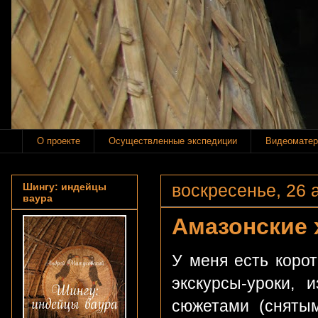
О проекте
Осуществленные экспедиции
Видеоматер
воскресенье, 26 а
Шингу: индейцы
ваура
Амазонские 
У меня есть корот
экскурсы-уроки,
сюжетами (снятым