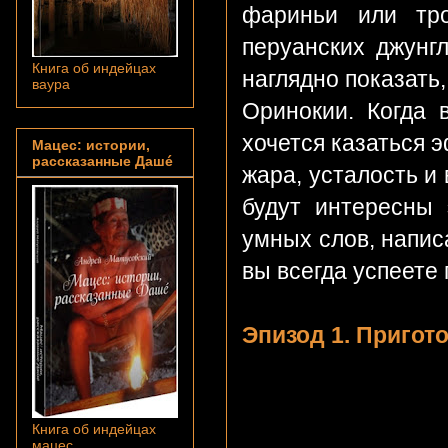
фариньи или тро
перуанских джунг
Книга об индейцах
наглядно показать,
ваура
Оринокии. Когда 
хочется казаться 
Мацес: истории,
рассказанные Дашé
жара, усталость и 
будут интересны 
умных слов, напи
вы всегда успеете 
Эпизод 1. Пригот
Книга об индейцах
мацес