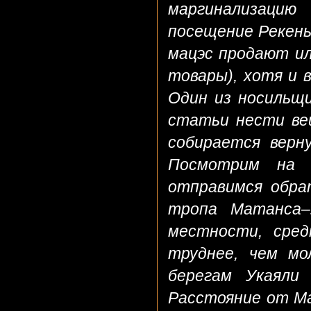
маргинализацию 
посещение Рекены
мацэс продают и
товары), хотя и 
Один из носильщи
статьи нести вещ
собирается верн
Посмотрим на 
отправимся обрат
тропа Матанса–
местности, сред
труднее, чем мо
берегам Укаяли 
Расстояние от Ма