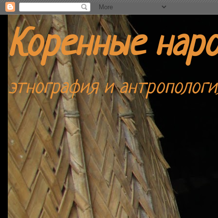
Коренные нар
этнография и антропологи