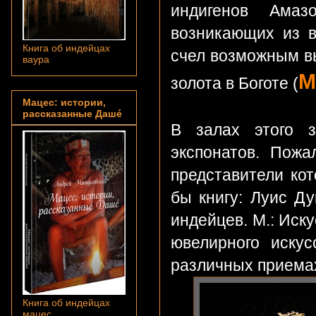
индигенов Ама
возникающих из в
Книга об индейцах
счел возможным в
ваура
M
золота в Боготе (
Мацес: истории,
рассказанные Дашé
В залах этого з
экспонатов. Пожа
представители ко
бы книгу: Луис Д
индейцев. М.: Иску
ювелирного иску
различных приемах
Книга об индейцах
мацес