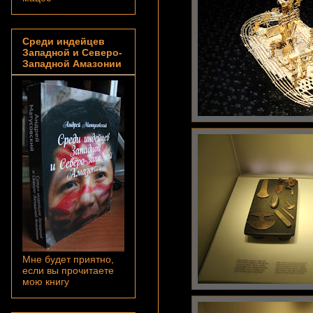
Среди индейцев
Западной и Северо-
Западной Амазонии
Мне будет приятно,
если вы прочитаете
мою книгу