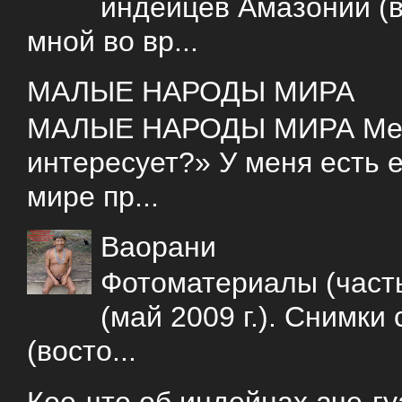
индейцев Амазонии (в
мной во вр...
МАЛЫЕ НАРОДЫ МИРА
МАЛЫЕ НАРОДЫ МИРА Меня 
интересует?» У меня есть е
мире пр...
Ваорани
Фотоматериалы (часть
(май 2009 г.). Снимки
(восто...
Кое-что об индейцах аче-г