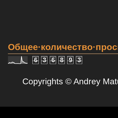
Общее·количество·про
6
3
6
8
9
3
Copyrights © Andrey Mat