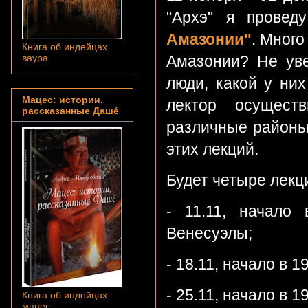
"Архэ" я провед
Амазонии"
. Много
Книга об индейцах
Амазонии? Не уве
ваура
люди, какой у них
Мацес: истории,
лектор осуществ
рассказанные Дашé
различные районы
этих лекций.
Будет четыре лекц
- 11.11, начало
Венесуэлы;
- 18.11, начало в 1
- 25.11, начало в 
Книга об индейцах
мацес