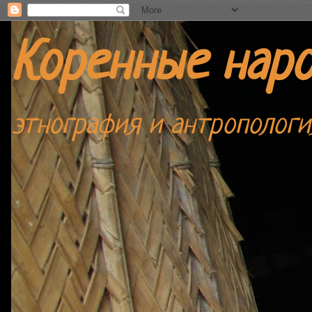
Коренные нар
этнография и антропологи