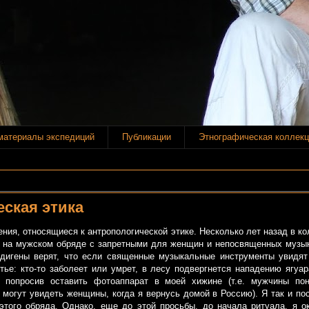
материалы экспедиций
Публикации
Этнографическая коллекц
ская этика
ния, относящиеся к антропологической этике. Несколько лет назад в к
ь на мужском обряде с запретными для женщин и непосвященных музы
дигены верят, что если священные музыкальные инструменты увидя
тье: кто-то заболеет или умрет, в лесу подвергнется нападению ягуа
 попросив оставить фотоаппарат в моей хижине (т.е. мужчины по
могут увидеть женщины, когда я вернусь домой в Россию). Я так и по
этого обряда. Однако, еще до этой просьбы, до начала ритуала, я о