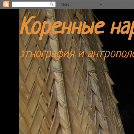
Коренные на
этнография и антропол