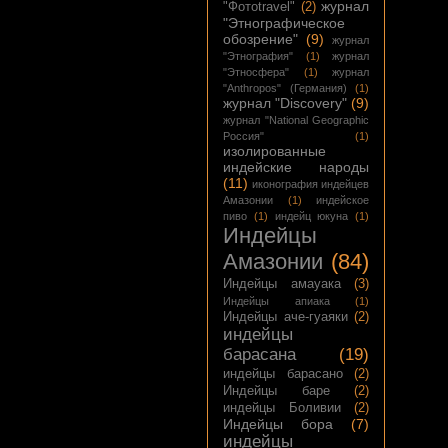
журнал
"Фотоtravel"
(2)
"Этнографическое
обозрение"
(9)
журнал
"Этнография"
(1)
журнал
"Этносфера"
(1)
журнал
"Anthropos" (Германия)
(1)
журнал "Discovery"
(9)
журнал "National Geographic
Россия"
(1)
изолированные
индейские народы
(11)
иконография индейцев
Амазонии
(1)
индейское
пиво
(1)
индейц юкуна
(1)
Индейцы
Амазонии
(84)
Индейцы амауака
(3)
Индейцы апиака
(1)
Индейцы аче-гуаяки
(2)
индейцы
барасана
(19)
индейцы барасано
(2)
Индейцы баре
(2)
индейцы Боливии
(2)
Индейцы бора
(7)
индейцы