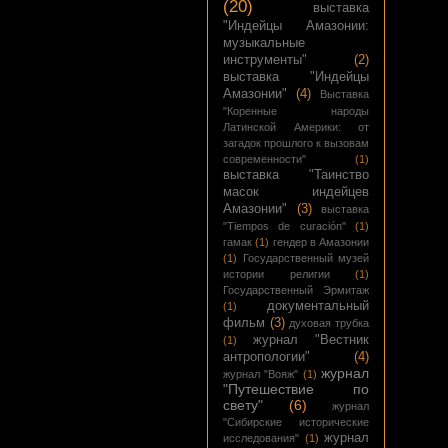
(20)
выставка
"Индейцы Амазонии:
музыкальные
инструменты"
(2)
выставка "Индейцы
Амазонии"
(4)
Выставка
"Коренные народы
Латинской Америки: от
загадок прошлого к вызовам
современности"
(1)
выставка "Таинство
масок индейцев
Амазонии"
(3)
выставка
"Tiempos de curación"
(1)
гамак
(1)
гендер в Амазонии
(1)
Государственный музей
истории религии
(1)
Государственный Эрмитаж
документальный
(1)
фильм
(3)
духовая трубка
журнал "Вестник
(1)
антропологии"
(4)
журнал
журнал "Вояж"
(1)
"Путешествие по
свету"
(6)
журнал
"Сибирские исторические
журнал
исследования"
(1)