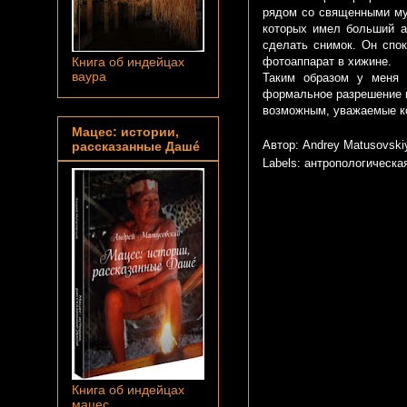
рядом со священными му
которых имел больший ав
сделать снимок. Он спок
фотоаппарат в хижине.
Книга об индейцах
ваура
Таким образом у меня 
формальное разрешение н
возможным, уважаемые ко
Мацес: истории,
Автор: Andrey Matusovsk
рассказанные Дашé
Labels:
антропологическа
Книга об индейцах
мацес