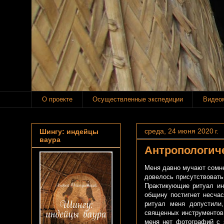
О проекте
Осуществленные экспедиции
Видео
среда, 24 июня 2020 г.
Шингу: индейцы
ваура
Антропологиче
Меня давно мучают сомне
довелось присутствоват
Практикующие ритуал ин
общину постигнет несчас
ритуал меня допустили,
священных инструментов 
меня нет фотографий с 