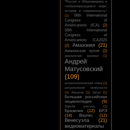
"Россия и Ибероамерика в
глобализирующемся мире:
история и современность"
56th International
(1)
Congress of
Americanists (ICA)
(2)
58th International
Congress of
Americanists ICA2025
Амазония
(21)
(2)
Амазонская кухня
(2)
амазонские хроники
(1)
Андрей
Матусовский
(109)
антропологическая этика
(1)
антропология телесности
(1)
Аяуаска
(1)
батат
(1)
Большая российская
энциклопедия
(9)
борьба ука-ука
(1)
Бразилия
(12)
БРЭ
(14)
Ваупес
(12)
Венесуэла
(21)
видеоматериалы