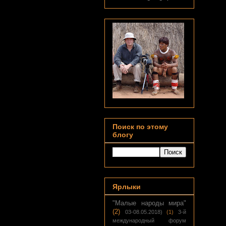
Поиск по этому
блогу
Ярлыки
"Малые народы мира"
(2)
03-08.05.2018)
(1)
3-й
международный форум