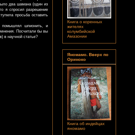
ыло два шамана (один из
ого я спросил разрешение
ступила просьба оставить
Книга о коренных
е помышлял шпионить, и
жителях
омнения. Посчитали бы вы
колумбийской
Амазонии
) в научной статье?
Яномамо. Вверх по
Ориноко
Книга об индейцах
яномамо