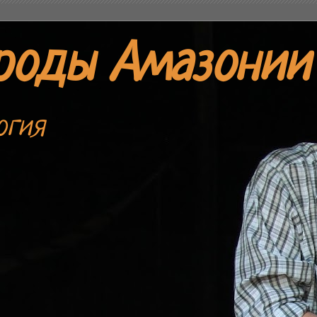
роды Амазонии
огия