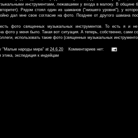
зыкальными инструментами, лежавшими у входа в малоку. В общине б
торитет). Рядом стоял один из шаманов ("низшего уровня"), у котор
ойно дал мне свое согласие на фото. Позднее от другого шамана по
есть фото священных музыкальных инструментов. То есть я и н
а фото у меня было. Такая вот ситуация. А теперь, собственно, сами с
ллеги, использовать такие фото (священных музыкальных инструментов
iy
"Малые народы мира"
at
24.6.20
Комментариев нет:
я этика
,
экспедиция к индейцам