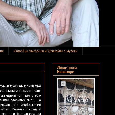
ия
Индейцы Амазонии и Оринокии в музеях
Люди реки
Кананари
олумбийской Амазонии мне
кальными инструментами.
т женщины или дети, всю
ра или ядовитых змей. На
нимали, что изображение
ступил. Именно поэтому у
казался с фотоаппаратом