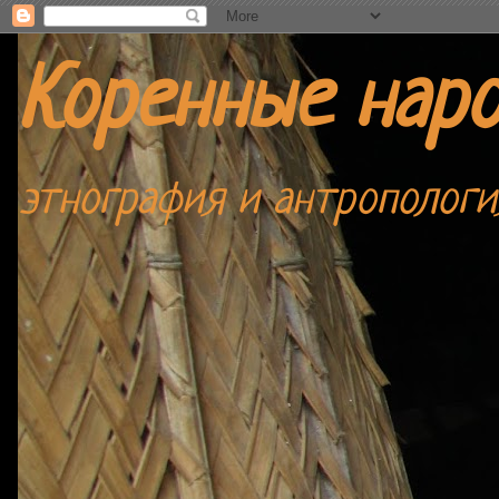
Коренные нар
этнография и антропологи