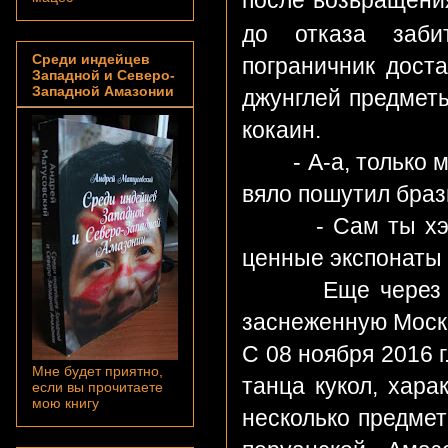
до отказа заби
Среди индейцев
пограничник дост
Западной и Северо-
Западной Амазонии
джунглей предметы
кокаин.
- А-а, только мас
вяло пошутил браз
- Сам ты хэллоу
ценные экспонаты 
Еще через неск
заснеженную Моск
С 08 ноября 2016 г
Мне будет приятно,
танца кукол, хара
если вы прочитаете
мою книгу
несколько предмет