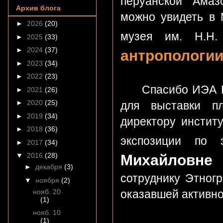
перуанской Амаз
Архив блога
можно увидеть в 
►
2026
(20)
музея им. Н.Н
►
2025
(33)
►
2024
(37)
антропологии
►
2023
(34)
►
2022
(23)
Спасибо ИЭА РАН
►
2021
(26)
►
2020
(25)
для выставки пл
►
2019
(34)
директору инстит
►
2018
(36)
экспозиции по 
►
2017
(34)
▼
2016
(28)
Михайловне 
►
декабря
(3)
сотруднику Этногр
▼
ноября
(2)
оказавшей активно
нояб. 20
(1)
нояб. 10
(1)