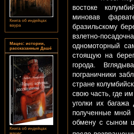
востоке колумби
миновав фарват
Книга об индейцах
бразильскому бере
ваура
взлетно-посадоч
Мацес: истории,
одномоторный сам
рассказанные Дашé
стоящую на берег
города. Вгляды
пограничники заб
стране колумбийск
свою часть, где и
уголки их багажа
полученные мной 
обмену с сыном ш
Книга об индейцах
после возвращени
мацес