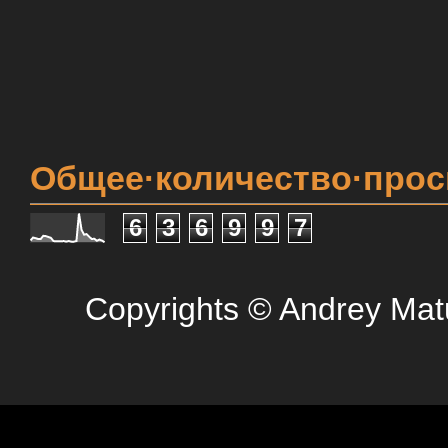
Общее·количество·про
6
3
6
9
9
7
Copyrights © Andrey Mat