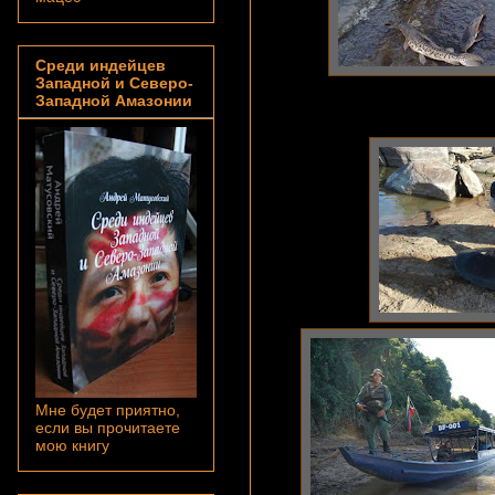
Среди индейцев
Западной и Северо-
Западной Амазонии
Мне будет приятно,
если вы прочитаете
мою книгу