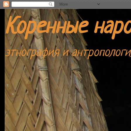
Коренные нар
этнография и антропологи