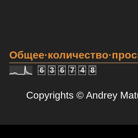
Общее·количество·про
6
3
6
7
4
8
Copyrights © Andrey Mat