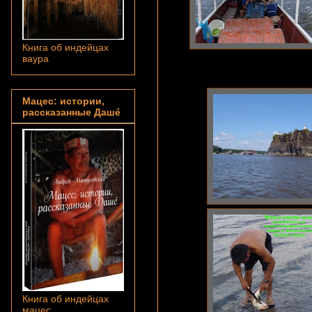
Книга об индейцах
ваура
Мацес: истории,
рассказанные Дашé
Книга об индейцах
мацес