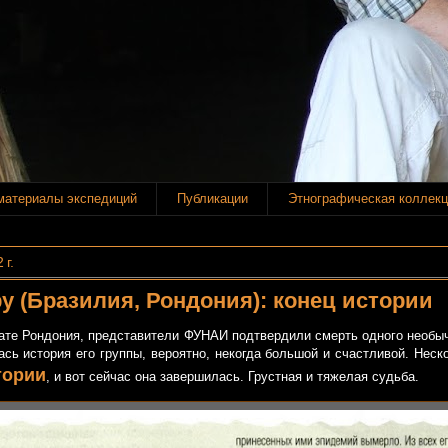
материалы экспедиций
Публикации
Этнографическая коллекц
 г.
у (Бразилия, Рондония): конец истории
тате Рондония, представители ФУНАИ подтвердили смерть одного необыч
сь история его группы, вероятно, некогда большой и счастливой. Неск
тории
, и вот сейчас она завершилась. Грустная и тяжелая судьба.