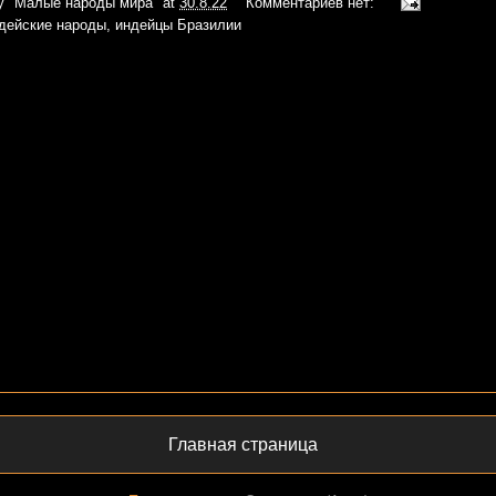
iy
"Малые народы мира"
at
30.8.22
Комментариев нет:
дейские народы
,
индейцы Бразилии
Главная страница