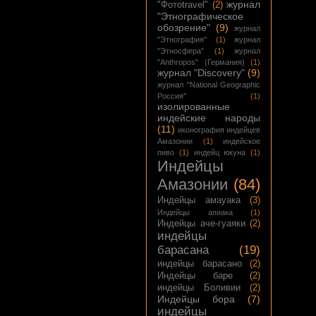
журнал
"Фотоtravel"
(2)
"Этнографическое
обозрение"
(9)
журнал
"Этнография"
(1)
журнал
"Этносфера"
(1)
журнал
"Anthropos" (Германия)
(1)
журнал "Discovery"
(9)
журнал "National Geographic
Россия"
(1)
изолированные
индейские народы
(11)
иконография индейцев
Амазонии
(1)
индейское
пиво
(1)
индейц юкуна
(1)
Индейцы
Амазонии
(84)
Индейцы амауака
(3)
Индейцы апиака
(1)
Индейцы аче-гуаяки
(2)
индейцы
барасана
(19)
индейцы барасано
(2)
Индейцы баре
(2)
индейцы Боливии
(2)
Индейцы бора
(7)
индейцы