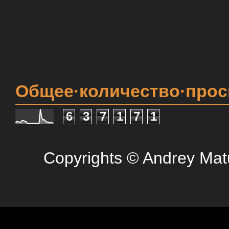
Общее·количество·про
6
3
7
1
7
1
Copyrights © Andrey Mat