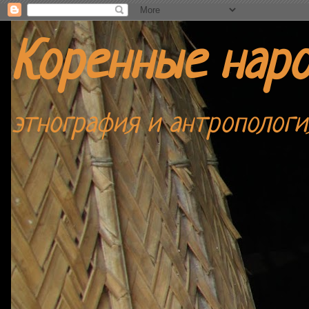
Коренные нар
этнография и антропологи