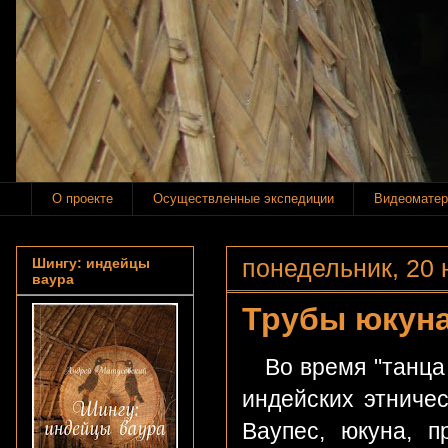
О проекте
Осуществленные экспедиции
Видеоматер
понедельник, 20 
Шингу: индейцы
ваура
Трубы юкун
Во время "танца к
индейских этниче
Ваупес, юкуна, 