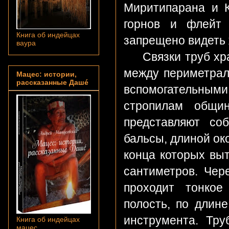
Миритипарана и К
горнов и флейт
Книга об индейцах
запрещено видеть
ваура
Связки труб хран
между периметрал
Мацес: истории,
рассказанные Дашé
вспомогательным
стропилам общи
представляют со
бальсы, длиной ок
конца которых вы
сантиметров. Чер
проходит тонкое
полость, по длин
инструмента. Тр
Книга об индейцах
мацес