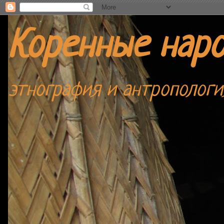
Коренные нар
этнография и антропологи