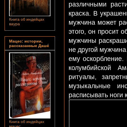
различными расти
краска. В украшен
Книга об индейцах
мужчина может рас
ваура
этого, он просит 
мужчины раскраши
Мацес: истории,
рассказанные Дашé
не другой мужчина
ему оскорбление.
колумбийской Ам
ритуалы, запрет
музыкальные ин
расписывать ноги 
Книга об индейцах
мацес