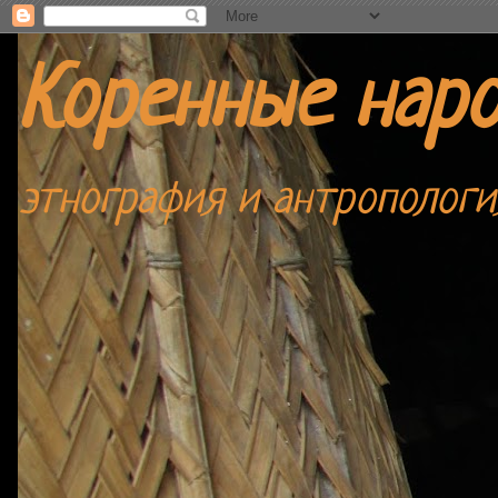
Коренные нар
этнография и антропологи