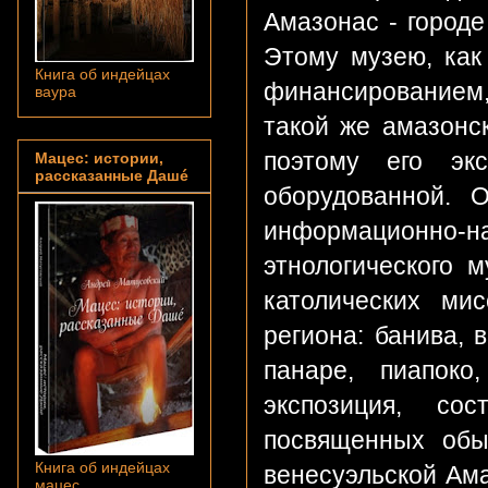
Амазонас - городе
Этому музею, как
Книга об индейцах
финансированием, 
ваура
такой же амазонск
поэтому его эк
Мацес: истории,
рассказанные Дашé
оборудованной. 
информационно-
этнологического 
католических ми
региона: банива, в
панаре, пиапоко
экспозиция, со
посвященных обы
Книга об индейцах
венесуэльской Ама
мацес