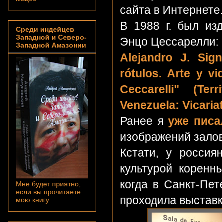
сайта в Интернете
B 1988 г. был из
Среди индейцев
Западной и Северо-
Энцо Цессарелли:
Западной Амазонии
Alejandro J. Sig
rótulos. Arte y v
Ceccarelli" (Te
Venezuela: Vicaria
Ранее я
уже писа
изображений залов
Кстати, у россия
культурой коренн
когда в Санкт-Пет
Мне будет приятно,
если вы прочитаете
проходила выстав
мою книгу