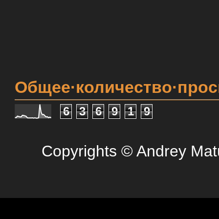
Общее·количество·про
6
3
6
9
1
9
Copyrights © Andrey Mat