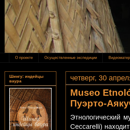
О проекте
Осуществленные экспедиции
Видеоматер
четверг, 30 апрел
Шингу: индейцы
ваура
Museo Etnoló
Пуэрто-Аяку
Этнологический м
Ceccarelli) наход