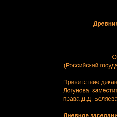
Древние
О
(Российский госуд
Приветствие декан
Логунова, замести
права Д.Д. Беляев
Дневное заседани