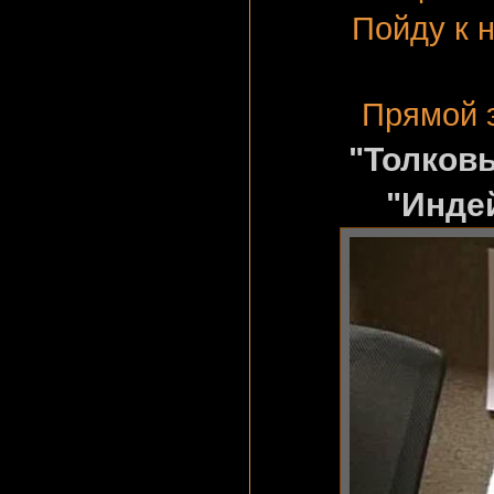
Пойду к 
Прямой э
"Толков
"Инде