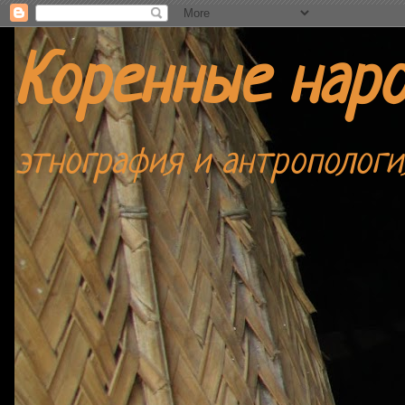
Коренные нар
этнография и антропологи