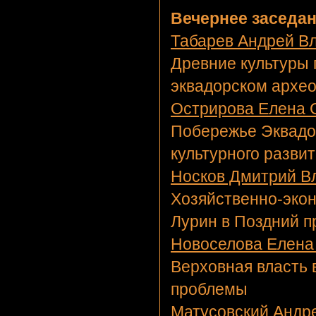
Вечернее заседан
Табарев Андрей В
Древние культуры 
эквадорском архео
Острирова Елена 
Побережье Эквадора 
культурного разви
Носков Дмитрий В
Хозяйственно-экон
Лурин в Поздний 
Новоселова Елена
Верховная власть 
проблемы
Матусовский Андр