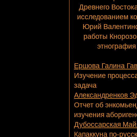
Древнего Востока
исследованием к
Юрий Валентино
работы Кнорозо
этнография 
Ершова Галина Га
Изучение процесса
задача
Александренков Эд
Отчет об энкомьенд
изучения абориген
Дубоссарская Май
Капаккуна по-русс