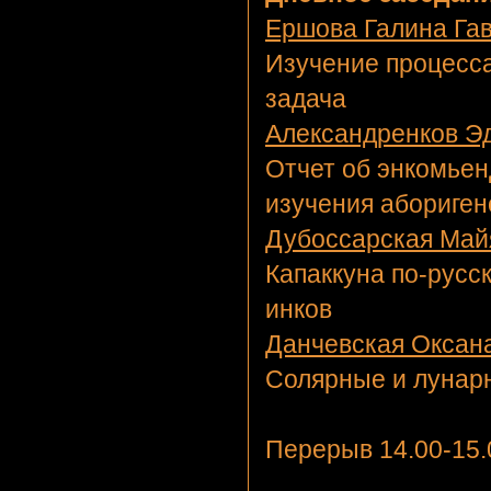
Ершова Галина Га
Изучение процесса
задача
Александренков Эд
Отчет об энкомьенд
изучения абориген
Дубоссарская Май
Капаккуна по-русс
инков
Данчевская Оксан
Солярные и лунар
Перерыв 14.00-15.