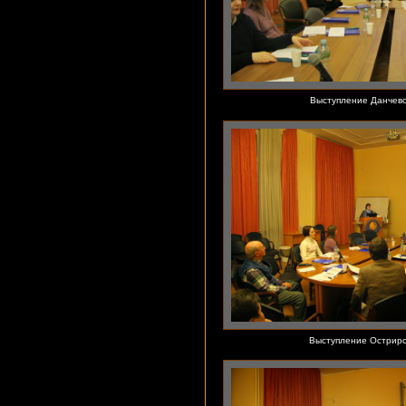
Выступление Данчевс
Выступление Остриро