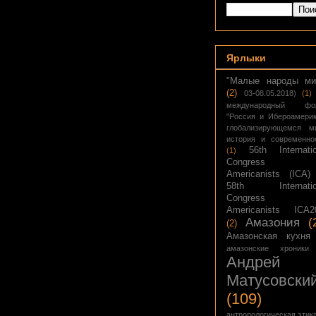
Ярлыки
"Малые народы ми
(2)
03-08.05.2018)
(1)
международный фо
"Россия и Ибероамери
глобализирующемся ми
история и современно
56th Internatio
(1)
Congress 
Americanists (ICA)
58th Internatio
Congress 
Americanists ICA2
Амазония
(
(2)
Амазонская кухня
амазонские хроники
Андрей
Матусовски
(109)
антропологическая этик