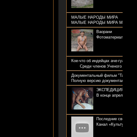
МАЛЫЕ НАРОДЫ МИРА
МАЛЫЕ НАРОДЫ МИРА Меня часто сп
Ваорани
Фотоматериалы (часть
Кое-что об индейцах аче-гуаяки и
Среди членов Ученого совета, пр
Документальный фильм "Так повеле
Полную версию документального фи
ЭКСПЕДИЦИЯ К ИН
В конце апреля 2011 
Последние свободны
Канал «Культура» пар