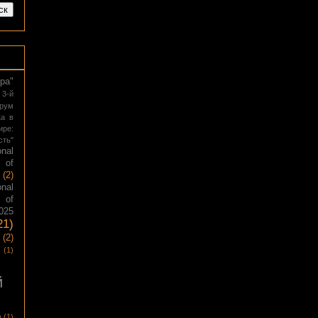
ра"
3-й
рум
ка в
ре:
сть"
nal
of
(2)
nal
of
025
21)
(2)
(1)
й
а
(1)