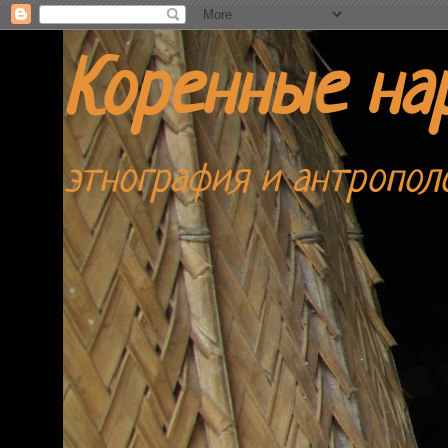
Коренные на
этнография и антропол