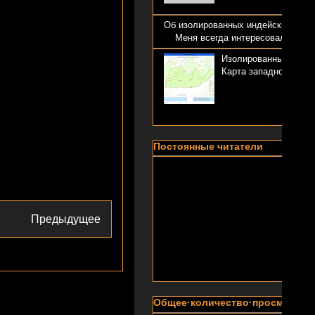
Об изолированных индейских наро
Меня всегда интересовали изолир
Изолированные (некон
Карта западной част
Постоянные читатели
Предыдущее
Общее·количество·просмотров