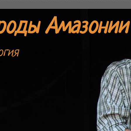
роды Амазонии
огия