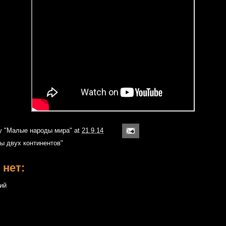
iy
"Малые народы мира"
at
21.9.14
ы двух континентов"
 нет:
ий