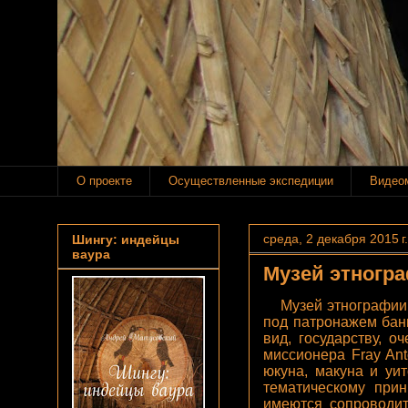
О проекте
Осуществленные экспедиции
Видео
среда, 2 декабря 2015 г.
Шингу: индейцы
ваура
Музей этногра
Музей этнографии
под патронажем бан
вид, государству, о
миссионера Fray An
юкуна, макуна и уи
тематическому прин
имеются сопроводит