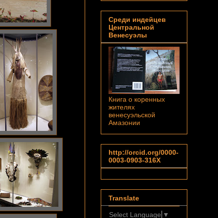
Среди индейцев
Центральной
Венесуэлы
Книга о коренных
жителях
венесуэльской
Амазонии
http://orcid.org/0000-
0003-0903-316X
Translate
Select Language
▼