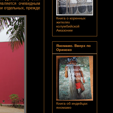
 является очевидным
ии отдельных, прежде
Книга о коренных
жителях
колумбийской
Амазонии
Яномамо. Вверх по
Ориноко
Книга об индейцах
яномамо