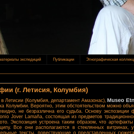
материалы экспедиций
Публикации
Этнографическая коллекц
фии (г. Летисия, Колумбия)
Museo Etn
 в Летисии (Колумбия, департамент Амазонас),
ка Колумбии. Вероятно, этим обстоятельством можно объя
чевидно, не безразлична его судьба. Основу экспозиции
tonio Jover Lamaña, состоящая из предметов традиционно
тото. Экспозиция устроена таким образом, что артефакты
ципу. Все они располагаются в стеклянных витринах, 
ельные тексты, повествующие о представленных сюжета