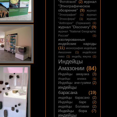
журнал
"Фотоtravel"
(2)
"Этнографическое
обозрение"
(9)
журнал
"Этнография"
(1)
журнал
"Этносфера"
(1)
журнал
"Anthropos" (Германия)
(1)
журнал "Discovery"
(9)
журнал "National Geographic
Россия"
(1)
изолированные
индейские народы
(11)
иконография индейцев
Амазонии
(1)
индейское
пиво
(1)
индейц юкуна
(1)
Индейцы
Амазонии
(84)
Индейцы амауака
(3)
Индейцы апиака
(1)
Индейцы аче-гуаяки
(2)
индейцы
барасана
(19)
индейцы барасано
(2)
Индейцы баре
(2)
индейцы Боливии
(2)
Индейцы бора
(7)
индейцы