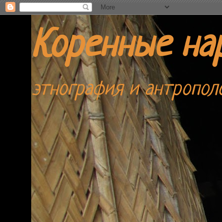
Коренные на
этнография и антропол