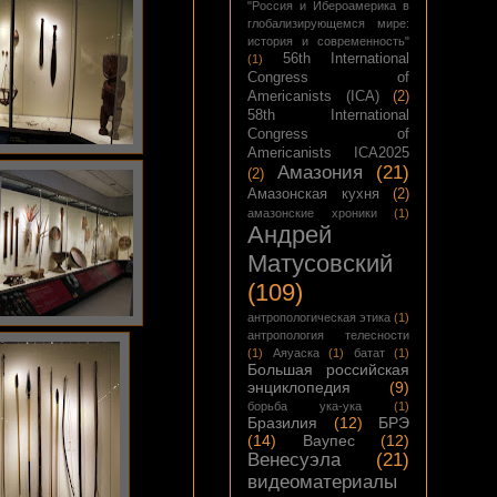
"Россия и Ибероамерика в
глобализирующемся мире:
история и современность"
56th International
(1)
Congress of
Americanists (ICA)
(2)
58th International
Congress of
Americanists ICA2025
Амазония
(21)
(2)
Амазонская кухня
(2)
амазонские хроники
(1)
Андрей
Матусовский
(109)
антропологическая этика
(1)
антропология телесности
(1)
Аяуаска
(1)
батат
(1)
Большая российская
энциклопедия
(9)
борьба ука-ука
(1)
Бразилия
(12)
БРЭ
(14)
Ваупес
(12)
Венесуэла
(21)
видеоматериалы