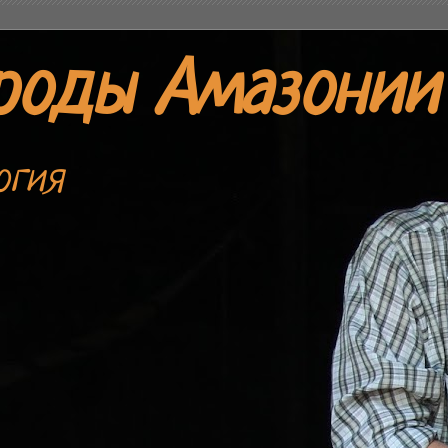
роды Амазонии
огия