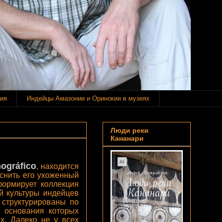
ия
Индейцы Амазонии и Оринокии в музеях
Люди реки
Кананари
ográfico
, находится
снить его ухоженный
 формирует коллекция
й культуры индейцев
 структурированы по
у основания которых
х. Далеко не у всех