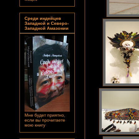
Среди индейцев
Западной и Северо-
Западной Амазонии
Мне будет приятно,
если вы прочитаете
мою книгу