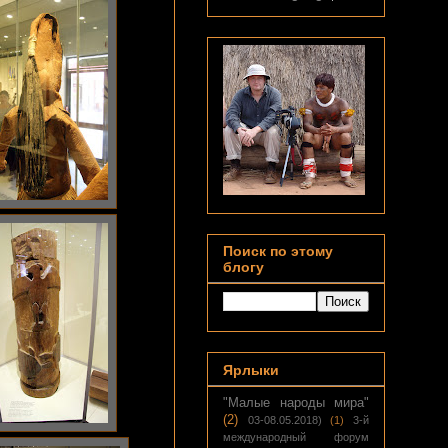
Поиск по этому
блогу
Ярлыки
"Малые народы мира"
(2)
03-08.05.2018)
(1)
3-й
международный форум