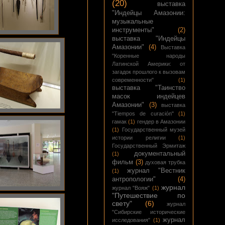
(20)
выставка
"Индейцы Амазонии:
музыкальные
инструменты"
(2)
выставка "Индейцы
Амазонии"
(4)
Выставка
"Коренные народы
Латинской Америки: от
загадок прошлого к вызовам
современности"
(1)
выставка "Таинство
масок индейцев
Амазонии"
(3)
выставка
"Tiempos de curación"
(1)
гамак
(1)
гендер в Амазонии
(1)
Государственный музей
истории религии
(1)
Государственный Эрмитаж
документальный
(1)
фильм
(3)
духовая трубка
журнал "Вестник
(1)
антропологии"
(4)
журнал
журнал "Вояж"
(1)
"Путешествие по
свету"
(6)
журнал
"Сибирские исторические
журнал
исследования"
(1)