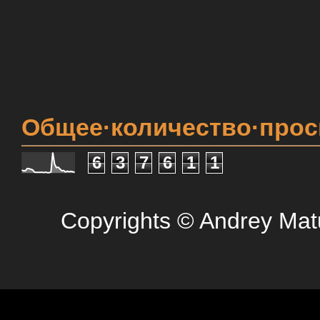
Общее·количество·про
6
3
7
6
1
1
Copyrights © Andrey Mat