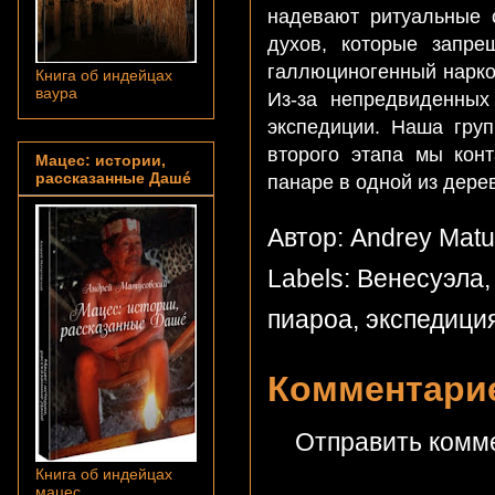
надевают ритуальные 
духов, которые запре
галлюциногенный нарко
Книга об индейцах
ваура
Из-за непредвиденных
экспедиции. Наша гру
второго этапа мы кон
Мацес: истории,
рассказанные Дашé
панаре в одной из дере
Автор: Andrey Mat
Labels:
Венесуэла
пиароа
,
экспедици
Комментарие
Отправить комм
Книга об индейцах
мацес