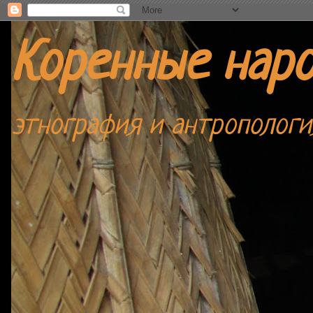
Коренные нар
этнография и антропологи