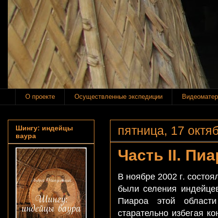
О проекте
Осуществленные экспедиции
Видеоматер
пятница, 17 октяб
Шингу: индейцы
ваура
Часть II. Пиа
В ноябре 2002 г. состо
были селения индейцев
Пиароа этой области
старательно избегая ко