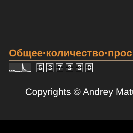
Общее·количество·про
6
3
7
3
3
0
Copyrights © Andrey Mat