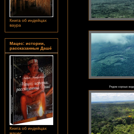
Книга об индейцах
ваура
Мацес: истории,
рассказанные Дашé
Рядом хорошо видн
Книга об индейцах
мацес