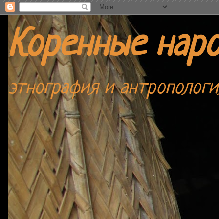
Коренные нар
этнография и антропологи