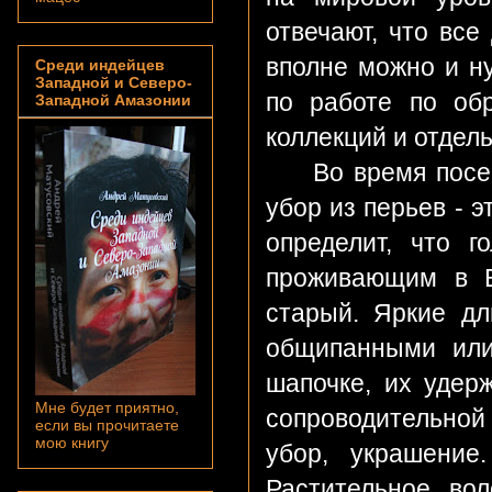
отвечают, что все
вполне можно и ну
Среди индейцев
Западной и Северо-
по работе по об
Западной Амазонии
коллекций и отдел
Во время посещен
убор из перьев - 
определит, что г
проживающим в Б
старый. Яркие дл
общипанными или
шапочке, их удер
Мне будет приятно,
сопроводительной
если вы прочитаете
мою книгу
убор, украшение
Растительное вол