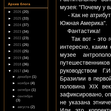
Архив блога
музея: "Почему у в
►
2026
(20)
- Как не атрибутир
►
2025
(33)
Южная Америка".
►
2024
(37)
Фантастика!
►
2023
(34)
Так вот - это го
►
2022
(23)
►
2021
(26)
интересно, каким 
►
2020
(25)
музее антропол
►
2019
(34)
путешественник
►
2018
(36)
руководством Г.
▼
2017
(34)
►
декабря
(1)
Бразилии в первой
►
ноября
(4)
половина XIX век
►
октября
(1)
зафиксировано, опи
►
сентября
(3)
не указана этниче
►
августа
(2)
Или это коррект