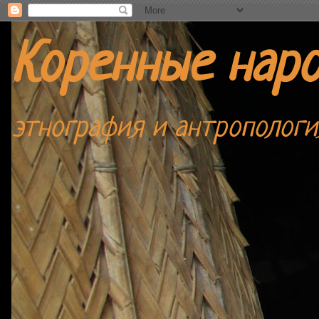
Коренные нар
этнография и антропологи