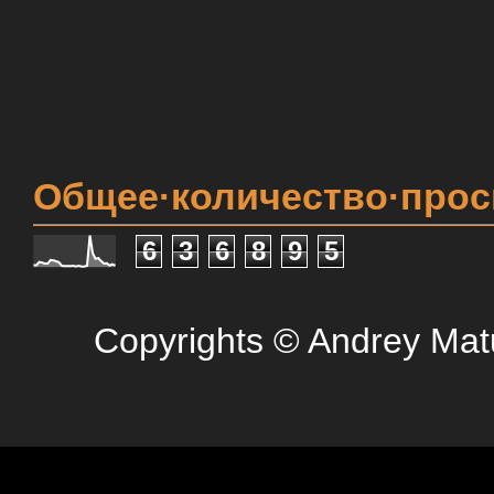
Общее·количество·про
6
3
6
8
9
5
Copyrights © Andrey Mat