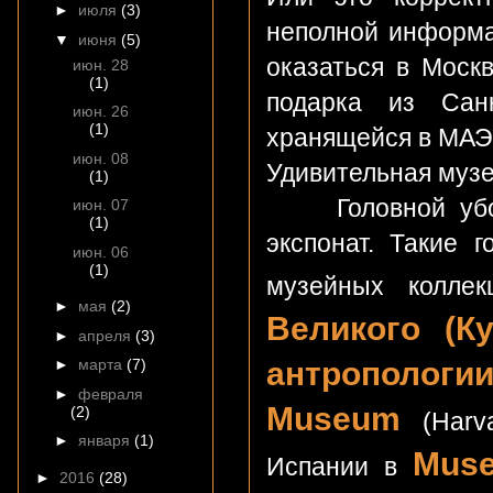
►
июля
(3)
неполной информа
▼
июня
(5)
оказаться в Моск
июн. 28
(1)
подарка из Санк
июн. 26
(1)
хранящейся в МАЭ 
июн. 08
Удивительная музе
(1)
Головной убор 
июн. 07
(1)
экспонат. Такие 
июн. 06
(1)
музейных колле
►
мая
(2)
Великого (Ку
►
апреля
(3)
антрополог
►
марта
(7)
►
февраля
Museum
(2)
(Harva
►
января
(1)
Muse
Испании в
►
2016
(28)