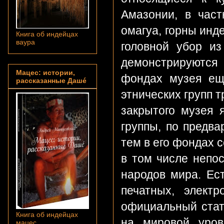
Амазонии, в част
омагуа, горны инд
Книга об индейцах
ваура
головной убор из
демонстрируются 
Мацес: истории,
фондах музея еще
рассказанные Дашé
этнических групп 
закрытого музея 
группы, по предв
тем в его фондах 
в том числе непо
народов мира. Ес
печатных, элект
официальный стат
Книга об индейцах
на мировой уров
мацес