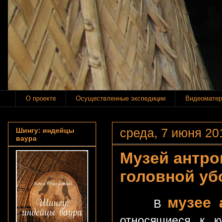
О проекте
Осуществленные экспедиции
Видеоматер
среда, 7 июня 201
Шингу: индейцы
ваура
Музей антро
головной уб
музее 
В
относящиеся к к