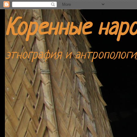
Коренные нар
этнография и антропологи