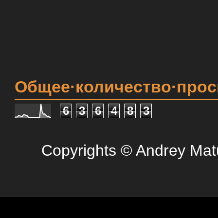
Общее·количество·про
6
3
6
4
8
3
Copyrights © Andrey Mat