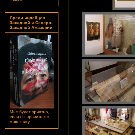
Среди индейцев
Западной и Северо-
Западной Амазонии
Мне будет приятно,
если вы прочитаете
мою книгу