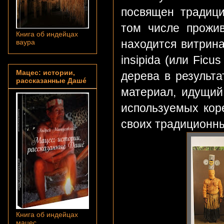
посвящен традиц
том числе прожи
Книга об индейцах
находится витрина
ваура
insipida (или Ficu
Мацес: истории,
дерева в результа
рассказанные Дашé
материал, идущий
используемых кор
своих традиционн
Книга об индейцах
мацес