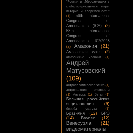
"Россия и Ибероамерика в
глобализирующемся мире:
история и современность"
56th International
(1)
Congress of
Americanists (ICA)
(2)
58th International
Congress of
Americanists ICA2025
Амазония
(21)
(2)
Амазонская кухня
(2)
амазонские хроники
(1)
Андрей
Матусовский
(109)
антропологическая этика
(1)
антропология телесности
(1)
Аяуаска
(1)
батат
(1)
Большая российская
энциклопедия
(9)
борьба ука-ука
(1)
Бразилия
(12)
БРЭ
(14)
Ваупес
(12)
Венесуэла
(21)
видеоматериалы