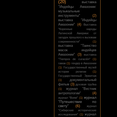
(20)
выставка
"Индейцы Амазонии:
музыкальные
инструменты"
(2)
выставка "Индейцы
Амазонии"
(4)
Выставка
"Коренные народы
Латинской Америки: от
загадок прошлого к вызовам
современности"
(1)
выставка "Таинство
масок индейцев
Амазонии"
(3)
выставка
"Tiempos de curación"
(1)
гамак
(1)
гендер в Амазонии
(1)
Государственный музей
истории религии
(1)
Государственный Эрмитаж
документальный
(1)
фильм
(3)
духовая трубка
журнал "Вестник
(1)
антропологии"
(4)
журнал
журнал "Вояж"
(1)
"Путешествие по
свету"
(6)
журнал
"Сибирские исторические
журнал
исследования"
(1)