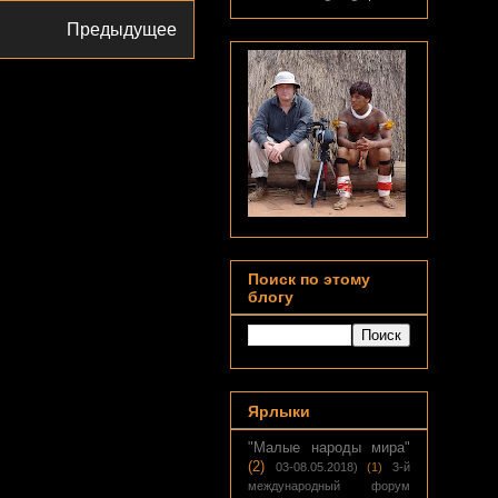
Предыдущее
Поиск по этому
блогу
Ярлыки
"Малые народы мира"
(2)
03-08.05.2018)
(1)
3-й
международный форум