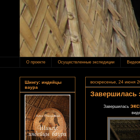
О проекте
Осуществленные экспедиции
Видео
воскресенье, 24 июня 20
Шингу: индейцы
ваура
Завершилась 
экс
Завершилась
вид