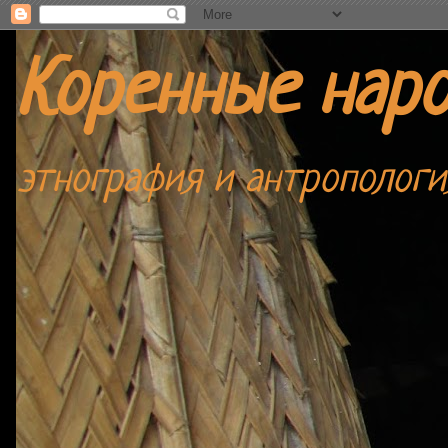
Коренные нар
этнография и антропологи