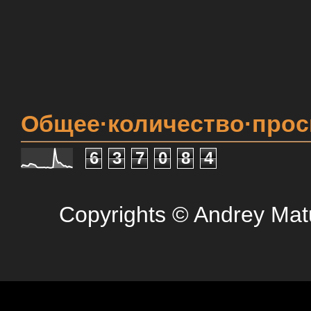
Общее·количество·про
6
3
7
0
8
4
Copyrights © Andrey Mat