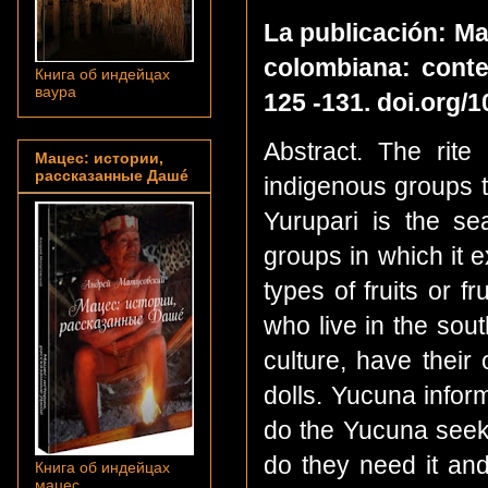
La publicación: Ma
colombiana: contex
Книга об индейцах
ваура
125 -131.
doi.org/
Abstract. The rite 
Мацес: истории,
рассказанные Дашé
indigenous groups t
Yurupari is the se
groups in which it e
types of fruits or 
who live in the sout
culture, have their 
dolls. Yucuna inform
do the Yucuna seek 
do they need it and
Книга об индейцах
мацес