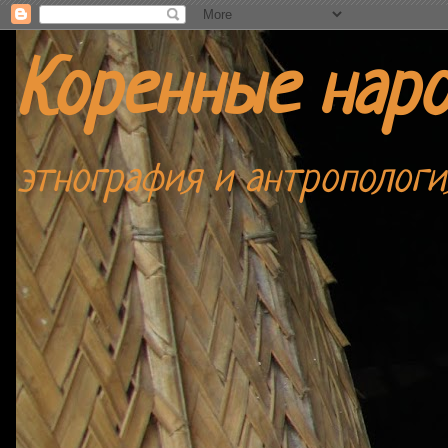
Коренные нар
этнография и антропологи