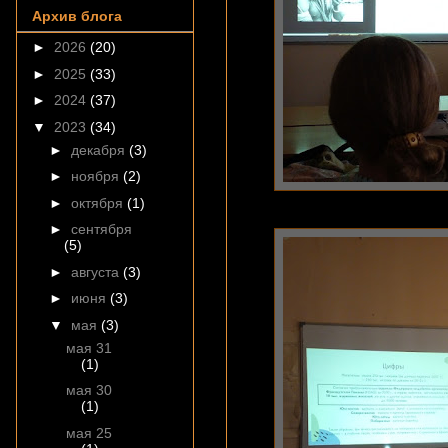
Архив блога
►
2026
(20)
►
2025
(33)
►
2024
(37)
▼
2023
(34)
►
декабря
(3)
►
ноября
(2)
►
октября
(1)
►
сентября
(5)
►
августа
(3)
►
июня
(3)
▼
мая
(3)
мая 31
(1)
мая 30
(1)
мая 25