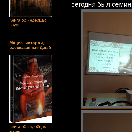
сегодня был семин
Книга об индейцах
ваура
Мацес: истории,
рассказанные Дашé
Книга об индейцах
мацес