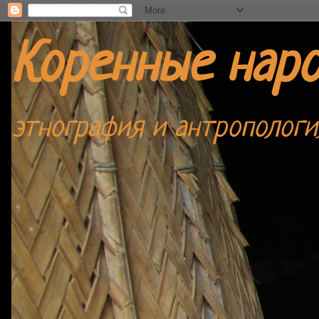
Коренные нар
этнография и антропологи