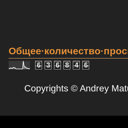
Общее·количество·про
6
3
6
8
4
6
Copyrights © Andrey Mat