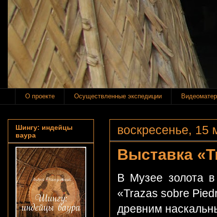
О проекте
Осуществленные экспедиции
Видеоматер
воскресенье, 15 м
Шингу: индейцы
ваура
Выставка «Tr
В Музее золота в
«Trazas sobre Pied
древним наскальны