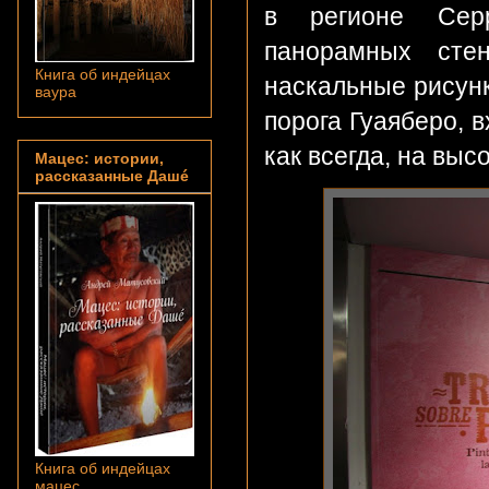
в регионе Серр
панорамных сте
Книга об индейцах
наскальные рисунк
ваура
порога Гуаяберо, 
как всегда, на выс
Мацес: истории,
рассказанные Дашé
Книга об индейцах
мацес