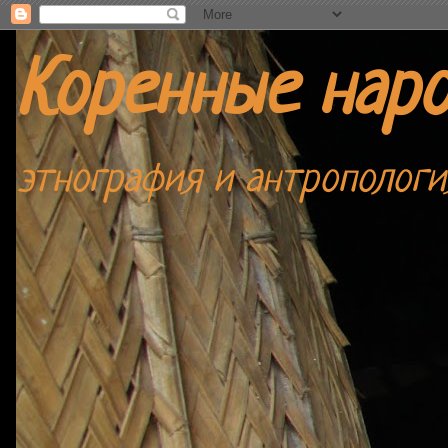
Коренные нар
этнография и антропологи