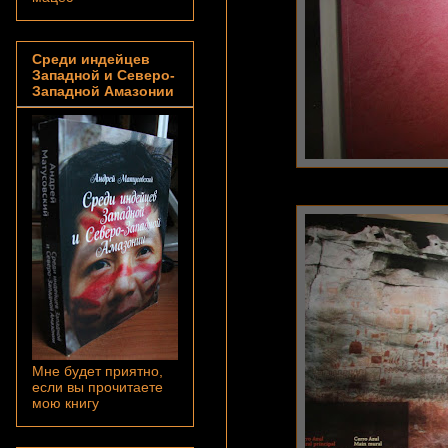
Среди индейцев
Западной и Северо-
Западной Амазонии
Мне будет приятно,
если вы прочитаете
мою книгу