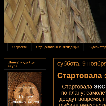
О проекте
Осуществленные экспедиции
Видеоматер
суббота, 9 ноября
Шингу: индейцы
ваура
Стартовала 
экс
Стартовала
по плану: самоле
доедут вовремя, 
глубине амазонск