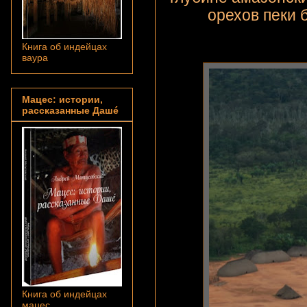
орехов пеки 
Книга об индейцах
ваура
Мацес: истории,
рассказанные Дашé
Книга об индейцах
мацес