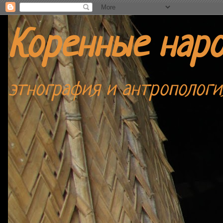
Коренные нар
этнография и антропологи