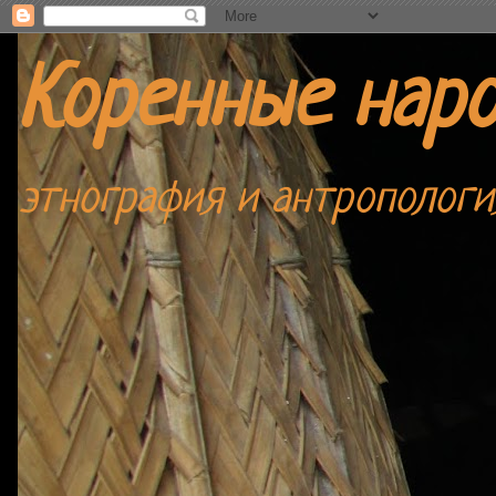
Коренные нар
этнография и антропологи