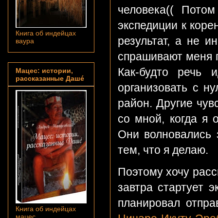
человека(( Пото
экспедиции к коре
Книга об индейцах
результат, а не 
ваура
спрашивают меня п
Как-будто речь 
Мацес: истории,
рассказанные Дашé
организовать с ну
район. Другие чув
со мной, когда я
Они волновались 
тем, что я делаю.
Поэтому хочу расск
завтра стартует 
планировал отпр
Книга об индейцах
мацес