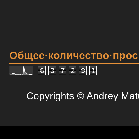
Общее·количество·про
6
3
7
2
9
1
Copyrights © Andrey Mat