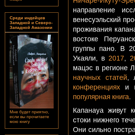
Ничаре-Икуту-Эре
направление исс
Среди индейцев
венесуэльский про
Западной и Северо-
Западной Амазонии
проживания капан
востоке Перуанс
группы пано. В 2
Укаяли, в
2017
,
2
мацэс в регионе Л
научных статей
, 
конференциях
и
популярная книга
.
Капанауа живут к
Мне будет приятно,
если вы прочитаете
стоки нижнего теч
мою книгу
Они сильно постра