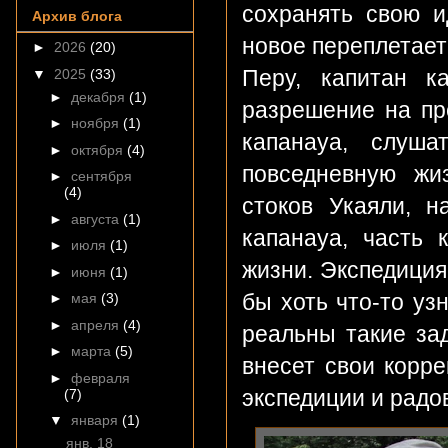
сохранять свою и
Архив блога
новое переплетает
►
2026
(20)
Перу, капитан к
▼
2025
(33)
►
декабря
(1)
разрешение на пр
►
ноября
(1)
капанауа, слуша
►
октября
(4)
повседневную жи
►
сентября
(4)
стоков Укаяли, н
►
августа
(1)
капанауа, часть 
►
июля
(1)
жизни. Экспедиция 
►
июня
(1)
бы хоть что-то уз
►
мая
(3)
►
апреля
(4)
реальны такие за
►
марта
(5)
внесет свои корре
►
февраля
экспедиции и радо
(7)
▼
января
(1)
янв. 18